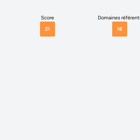
Score
Domaines référent
21
18