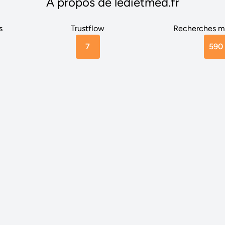
A propos de ledietmed.fr
s
Trustflow
Recherches m
7
590